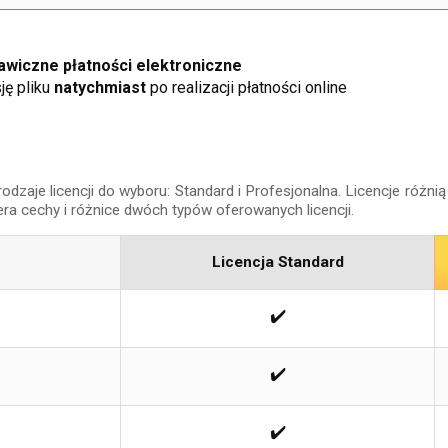
wiczne płatności elektroniczne
ję pliku
natychmiast
po realizacji płatności online
aje licencji do wyboru: Standard i Profesjonalna. Licencje różnią 
era cechy i różnice dwóch typów oferowanych licencji.
Licencja Standard
✔️
✔️
✔️