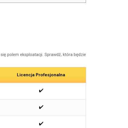
się polem eksploatacji. Sprawdź, która będzie
Licencja Profesjonalna
✔️
✔️
✔️