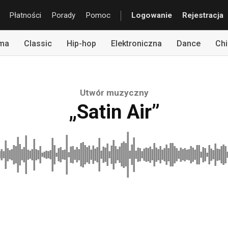
Płatności
Porady
Pomoc
Logowanie
Rejestracja
rma
Classic
Hip-hop
Elektroniczna
Dance
Chi
Utwór muzyczny
„Satin Air”