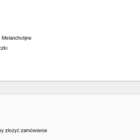
, Melancholijne
czki
aby złożyć zamówienie