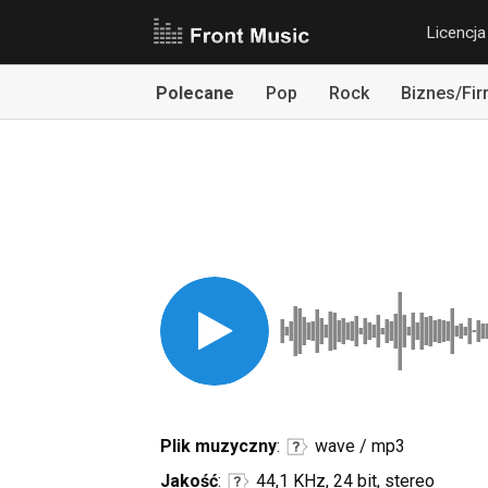
Licencja
Polecane
Pop
Rock
Biznes/Fi
Plik muzyczny
:
wave / mp3
Jakość
:
44,1 KHz, 24 bit, stereo