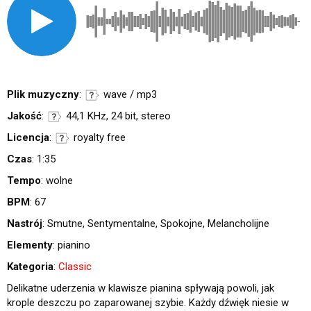
Plik muzyczny
:
wave / mp3
Jakość
:
44,1 KHz, 24 bit, stereo
Licencja
:
royalty free
Czas
: 1:35
Tempo
: wolne
BPM
: 67
Nastrój
: Smutne, Sentymentalne, Spokojne, Melancholijne
Elementy
: pianino
Kategoria
:
Classic
Delikatne uderzenia w klawisze pianina spływają powoli, jak
krople deszczu po zaparowanej szybie. Każdy dźwięk niesie w