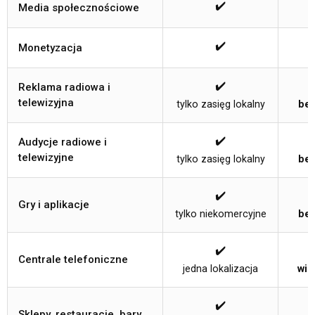
✔️
Media społecznościowe
✔️
Monetyzacja
✔️
Reklama radiowa i
telewizyjna
tylko zasięg lokalny
bez
✔️
Audycje radiowe i
telewizyjne
tylko zasięg lokalny
bez
✔️
Gry i aplikacje
tylko niekomercyjne
bez
✔️
Centrale telefoniczne
jedna lokalizacja
wie
✔️
Sklepy, restauracje, bary