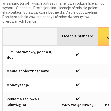
W zależności od Twoich potrzeb mamy dwa rodzaje licencji do
wyboru: Standard i Profesjonalna. Licencje różnią się polem
eksploatacji. Sprawdź, która będzie dla Ciebie odpowiednia.
Poniższa tabela zawiera cechy i różnice dwóch typów
oferowanych licencji.
Licencja Standard
Pr
Film internetowy, podcast,
✔️
vlog
✔️
Media społecznościowe
✔️
Monetyzacja
✔️
Reklama radiowa i
telewizyjna
tylko zasięg lokalny
bez