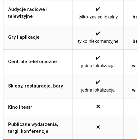
✔️
Audycje radiowe i
telewizyjne
tylko zasięg lokalny
bez
✔️
Gry i aplikacje
tylko niekomercyjne
bez
✔️
Centrale telefoniczne
jedna lokalizacja
wie
✔️
Sklepy, restauracje, bary
jedna lokalizacja
wie
❌
Kino i teatr
Publiczne wydarzenia,
❌
targi, konferencje