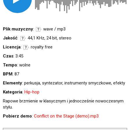
Plik muzyczny
:
wave / mp3
Jakość
:
44,1 KHz, 24 bit, stereo
Licencja
:
royalty free
Czas
: 3:45
Tempo
: wolne
BPM
: 87
Elementy
: perkusja, syntezator, instrumenty smyczkowe, efekty
Kategoria
:
Hip-hop
Rapowe brzmienie w klasycznym i jednocześnie nowoczesnym
stylu.
Pobierz demo
:
Conflict on the Stage (demo).mp3