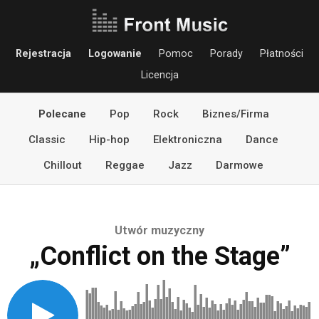
Rejestracja
Logowanie
Pomoc
Porady
Płatności
Licencja
Polecane
Pop
Rock
Biznes/Firma
Classic
Hip-hop
Elektroniczna
Dance
Chillout
Reggae
Jazz
Darmowe
Utwór muzyczny
„Conflict on the Stage”