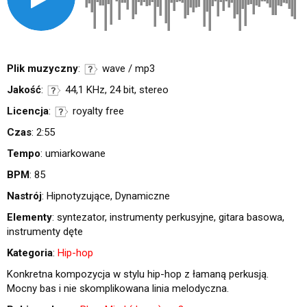
Plik muzyczny
:
wave / mp3
Jakość
:
44,1 KHz, 24 bit, stereo
Licencja
:
royalty free
Czas
: 2:55
Tempo
: umiarkowane
BPM
: 85
Nastrój
: Hipnotyzujące, Dynamiczne
Elementy
: syntezator, instrumenty perkusyjne, gitara basowa,
instrumenty dęte
Kategoria
:
Hip-hop
Konkretna kompozycja w stylu hip-hop z łamaną perkusją.
Mocny bas i nie skomplikowana linia melodyczna.