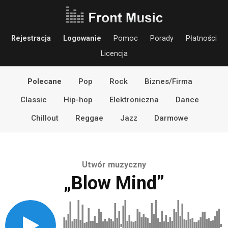
Rejestracja
Logowanie
Pomoc
Porady
Płatności
Licencja
Polecane
Pop
Rock
Biznes/Firma
Classic
Hip-hop
Elektroniczna
Dance
Chillout
Reggae
Jazz
Darmowe
Utwór muzyczny
„Blow Mind”