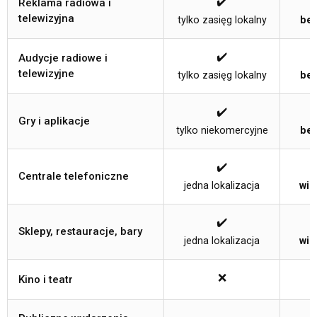
✔️
Reklama radiowa i
telewizyjna
tylko zasięg lokalny
bez
✔️
Audycje radiowe i
telewizyjne
tylko zasięg lokalny
bez
✔️
Gry i aplikacje
tylko niekomercyjne
bez
✔️
Centrale telefoniczne
jedna lokalizacja
wie
✔️
Sklepy, restauracje, bary
jedna lokalizacja
wie
❌
Kino i teatr