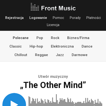
Rejestracja
Logowanie
Pomoc
Porady
Płatności
Licencja
Polecane
Pop
Rock
Biznes/Firma
Classic
Hip-hop
Elektroniczna
Dance
Chillout
Reggae
Jazz
Darmowe
Utwór muzyczny
„The Other Mind”