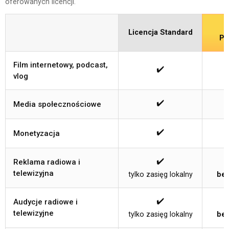
oferowanych licencji.
Licencja Standard
Pr
Film internetowy, podcast,
✔️
vlog
✔️
Media społecznościowe
✔️
Monetyzacja
✔️
Reklama radiowa i
telewizyjna
tylko zasięg lokalny
bez
✔️
Audycje radiowe i
telewizyjne
tylko zasięg lokalny
bez