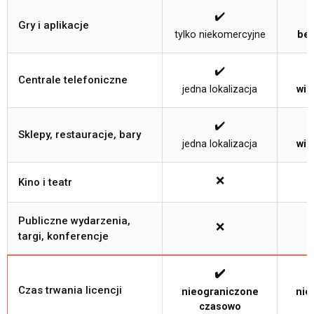
✔️
Gry i aplikacje
tylko niekomercyjne
bez
✔️
Centrale telefoniczne
jedna lokalizacja
wie
✔️
Sklepy, restauracje, bary
jedna lokalizacja
wie
❌
Kino i teatr
Publiczne wydarzenia,
❌
targi, konferencje
✔️
Czas trwania licencji
nieograniczone
nie
czasowo