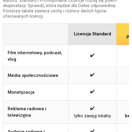
wyboru: Standard i Profesjonalna. Licencje różnią się polem
eksploatacji. Sprawdź, która będzie dla Ciebie odpowiednia.
Poniższa tabela zawiera cechy i różnice dwóch typów
oferowanych licencji.
Licencja Standard
Pr
Film internetowy, podcast,
✔️
vlog
✔️
Media społecznościowe
✔️
Monetyzacja
✔️
Reklama radiowa i
telewizyjna
tylko zasięg lokalny
bez
✔️
Audycje radiowe i