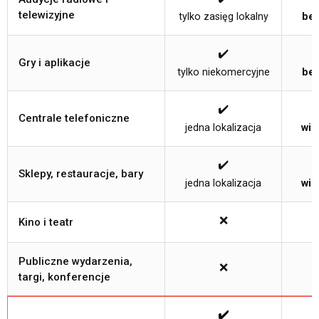
telewizyjne
tylko zasięg lokalny
bez
✔️
Gry i aplikacje
tylko niekomercyjne
bez
✔️
Centrale telefoniczne
jedna lokalizacja
wie
✔️
Sklepy, restauracje, bary
jedna lokalizacja
wie
❌
Kino i teatr
Publiczne wydarzenia,
❌
targi, konferencje
✔️