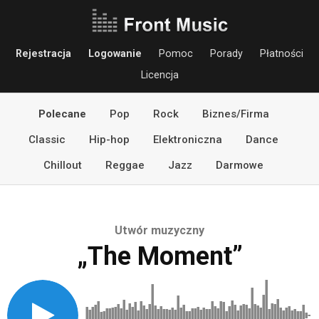
Rejestracja
Logowanie
Pomoc
Porady
Płatności
Licencja
Polecane
Pop
Rock
Biznes/Firma
Classic
Hip-hop
Elektroniczna
Dance
Chillout
Reggae
Jazz
Darmowe
Utwór muzyczny
„The Moment”