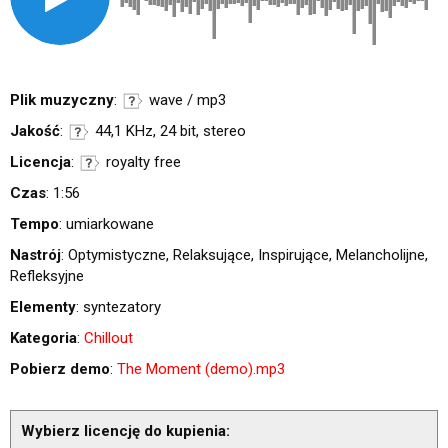
Plik muzyczny
:
wave / mp3
Jakość
:
44,1 KHz, 24 bit, stereo
Licencja
:
royalty free
Czas
: 1:56
Tempo
: umiarkowane
Nastrój
: Optymistyczne, Relaksujące, Inspirujące, Melancholijne,
Refleksyjne
Elementy
: syntezatory
Kategoria
:
Chillout
Pobierz demo
:
The Moment (demo).mp3
Wybierz licencję do kupienia: