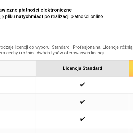
wiczne płatności elektroniczne
ję pliku
natychmiast
po realizacji płatności online
aje licencji do wyboru: Standard i Profesjonalna. Licencje różnią 
era cechy i różnice dwóch typów oferowanych licencji.
Licencja Standard
✔️
✔️
✔️