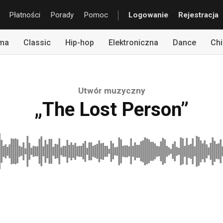
Płatności
Porady
Pomoc
Logowanie
Rejestracja
rma
Classic
Hip-hop
Elektroniczna
Dance
Chi
Utwór muzyczny
„The Lost Person”