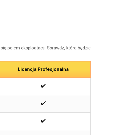
się polem eksploatacji. Sprawdź, która będzie
Licencja Profesjonalna
✔️
✔️
✔️