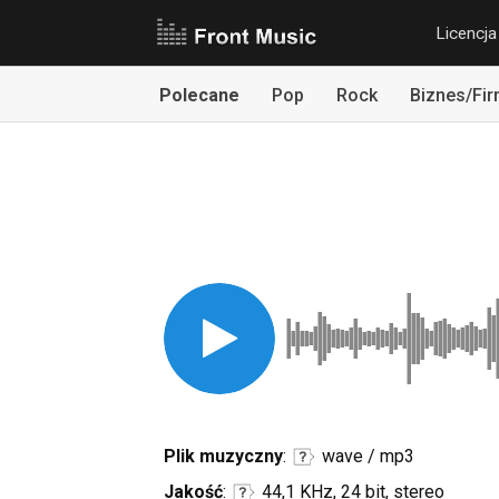
Licencja
Polecane
Pop
Rock
Biznes/Fi
Plik muzyczny
:
wave / mp3
Jakość
:
44,1 KHz, 24 bit, stereo