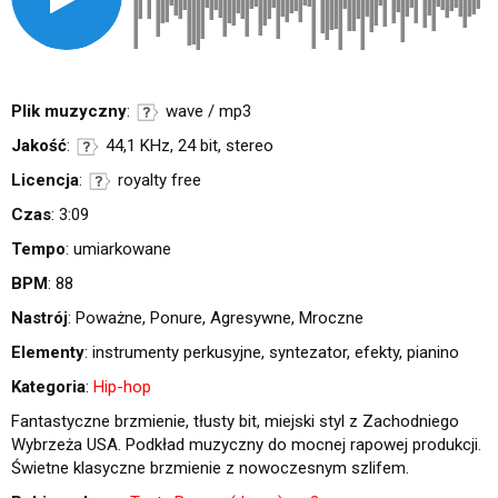
Plik muzyczny
:
wave / mp3
Jakość
:
44,1 KHz, 24 bit, stereo
Licencja
:
royalty free
Czas
: 3:09
Tempo
: umiarkowane
BPM
: 88
Nastrój
: Poważne, Ponure, Agresywne, Mroczne
Elementy
: instrumenty perkusyjne, syntezator, efekty, pianino
Kategoria
:
Hip-hop
Fantastyczne brzmienie, tłusty bit, miejski styl z Zachodniego
Wybrzeża USA. Podkład muzyczny do mocnej rapowej produkcji.
Świetne klasyczne brzmienie z nowoczesnym szlifem.