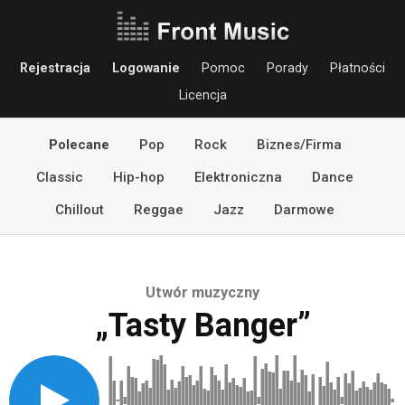
Rejestracja
Logowanie
Pomoc
Porady
Płatności
Licencja
Polecane
Pop
Rock
Biznes/Firma
Classic
Hip-hop
Elektroniczna
Dance
Chillout
Reggae
Jazz
Darmowe
Utwór muzyczny
„Tasty Banger”