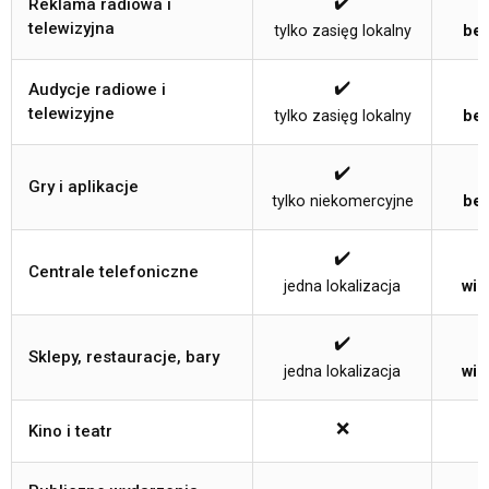
✔️
Reklama radiowa i
telewizyjna
tylko zasięg lokalny
bez
✔️
Audycje radiowe i
telewizyjne
tylko zasięg lokalny
bez
✔️
Gry i aplikacje
tylko niekomercyjne
bez
✔️
Centrale telefoniczne
jedna lokalizacja
wie
✔️
Sklepy, restauracje, bary
jedna lokalizacja
wie
❌
Kino i teatr