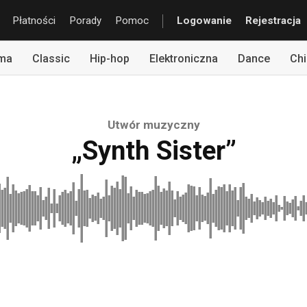
Płatności
Porady
Pomoc
Logowanie
Rejestracja
rma
Classic
Hip-hop
Elektroniczna
Dance
Chi
Utwór muzyczny
„Synth Sister”