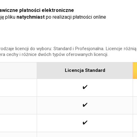
wiczne płatności elektroniczne
ję pliku
natychmiast
po realizacji płatności online
aje licencji do wyboru: Standard i Profesjonalna. Licencje różnią 
era cechy i różnice dwóch typów oferowanych licencji.
Licencja Standard
✔️
✔️
✔️