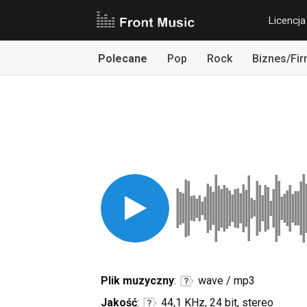
Licencja
Polecane
Pop
Rock
Biznes/Fi
Plik muzyczny
:
wave / mp3
Jakość
:
44,1 KHz, 24 bit, stereo