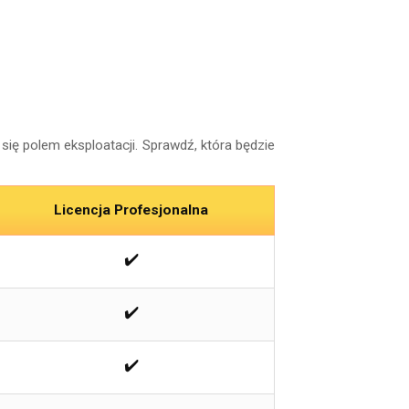
się polem eksploatacji. Sprawdź, która będzie
Licencja Profesjonalna
✔️
✔️
✔️