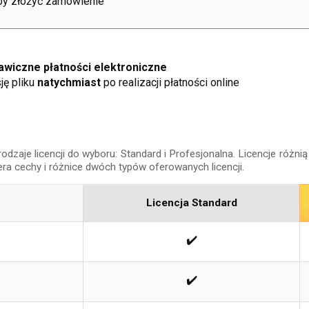
aby złożyć zamówienie
wiczne płatności elektroniczne
ję pliku
natychmiast
po realizacji płatności online
aje licencji do wyboru: Standard i Profesjonalna. Licencje różnią 
era cechy i różnice dwóch typów oferowanych licencji.
Licencja Standard
✔️
✔️