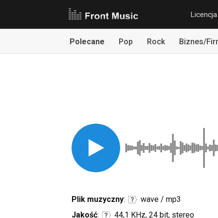
Licencja
Polecane
Pop
Rock
Biznes/Fi
Plik muzyczny
:
wave / mp3
Jakość
:
44,1 KHz, 24 bit, stereo