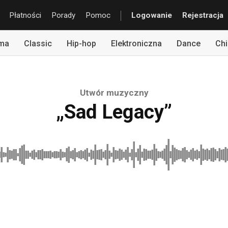
Płatności
Porady
Pomoc
Logowanie
Rejestracja
rma
Classic
Hip-hop
Elektroniczna
Dance
Chi
Utwór muzyczny
„Sad Legacy”