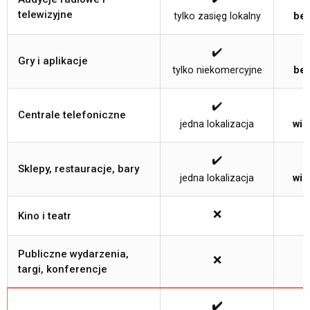
telewizyjne
tylko zasięg lokalny
bez
✔️
Gry i aplikacje
tylko niekomercyjne
bez
✔️
Centrale telefoniczne
jedna lokalizacja
wie
✔️
Sklepy, restauracje, bary
jedna lokalizacja
wie
❌
Kino i teatr
Publiczne wydarzenia,
❌
targi, konferencje
✔️