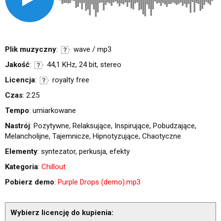
Plik muzyczny
:
wave / mp3
Jakość
:
44,1 KHz, 24 bit, stereo
Licencja
:
royalty free
Czas
: 2:25
Tempo
: umiarkowane
Nastrój
: Pozytywne, Relaksujące, Inspirujące, Pobudzające,
Melancholijne, Tajemnicze, Hipnotyzujące, Chaotyczne
Elementy
: syntezator, perkusja, efekty
Kategoria
:
Chillout
Pobierz demo
:
Purple Drops (demo).mp3
Wybierz licencję do kupienia: