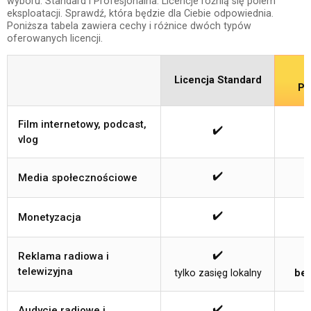
wyboru: Standard i Profesjonalna. Licencje różnią się polem
eksploatacji. Sprawdź, która będzie dla Ciebie odpowiednia.
Poniższa tabela zawiera cechy i różnice dwóch typów
oferowanych licencji.
Licencja Standard
Pr
Film internetowy, podcast,
✔️
vlog
✔️
Media społecznościowe
✔️
Monetyzacja
✔️
Reklama radiowa i
telewizyjna
tylko zasięg lokalny
bez
✔️
Audycje radiowe i