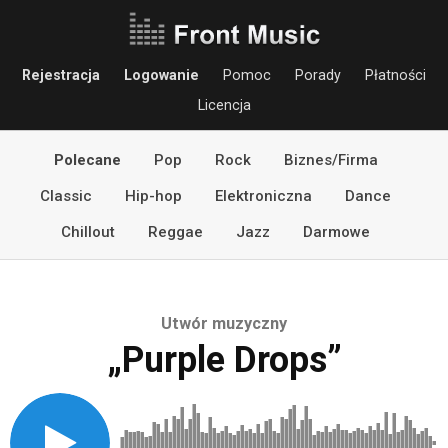
Rejestracja
Logowanie
Pomoc
Porady
Płatności
Licencja
Polecane
Pop
Rock
Biznes/Firma
Classic
Hip-hop
Elektroniczna
Dance
Chillout
Reggae
Jazz
Darmowe
Utwór muzyczny
„Purple Drops”