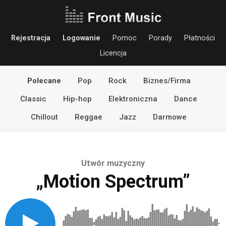
Rejestracja
Logowanie
Pomoc
Porady
Płatności
Licencja
Polecane
Pop
Rock
Biznes/Firma
Classic
Hip-hop
Elektroniczna
Dance
Chillout
Reggae
Jazz
Darmowe
Utwór muzyczny
„Motion Spectrum”