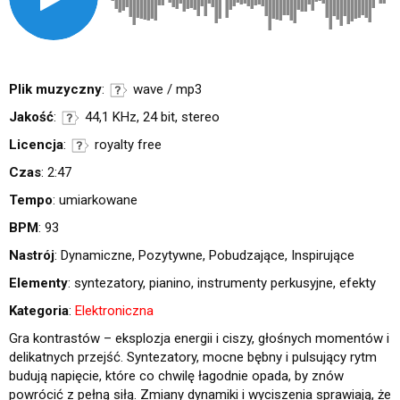
Plik muzyczny
:
wave / mp3
Jakość
:
44,1 KHz, 24 bit, stereo
Licencja
:
royalty free
Czas
: 2:47
Tempo
: umiarkowane
BPM
: 93
Nastrój
: Dynamiczne, Pozytywne, Pobudzające, Inspirujące
Elementy
: syntezatory, pianino, instrumenty perkusyjne, efekty
Kategoria
:
Elektroniczna
Gra kontrastów – eksplozja energii i ciszy, głośnych momentów i
delikatnych przejść. Syntezatory, mocne bębny i pulsujący rytm
budują napięcie, które co chwilę łagodnie opada, by znów
powrócić z pełną siłą. Zmiany dynamiki i wyciszenia sprawiają, że