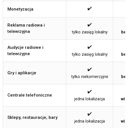
✔️
Monetyzacja
✔️
Reklama radiowa i
telewizyjna
tylko zasięg lokalny
bez
✔️
Audycje radiowe i
telewizyjne
tylko zasięg lokalny
bez
✔️
Gry i aplikacje
tylko niekomercyjne
bez
✔️
Centrale telefoniczne
jedna lokalizacja
wie
✔️
Sklepy, restauracje, bary
jedna lokalizacja
wie