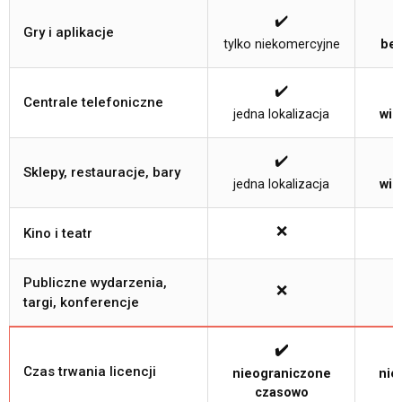
✔️
Gry i aplikacje
tylko niekomercyjne
bez
✔️
Centrale telefoniczne
jedna lokalizacja
wie
✔️
Sklepy, restauracje, bary
jedna lokalizacja
wie
❌
Kino i teatr
Publiczne wydarzenia,
❌
targi, konferencje
✔️
Czas trwania licencji
nieograniczone
nie
czasowo