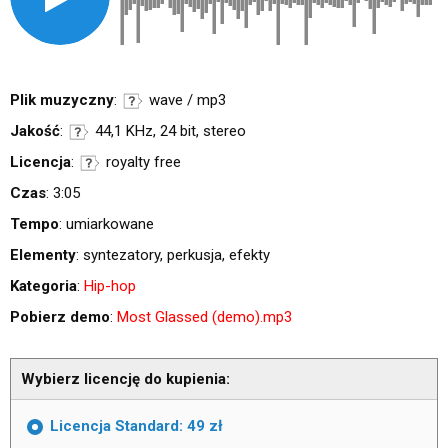
Plik muzyczny
:
wave / mp3
Jakość
:
44,1 KHz, 24 bit, stereo
Licencja
:
royalty free
Czas
: 3:05
Tempo
: umiarkowane
Elementy
: syntezatory, perkusja, efekty
Kategoria
:
Hip-hop
Pobierz demo
:
Most Glassed (demo).mp3
Wybierz licencję do kupienia:
Licencja Standard: 49 zł