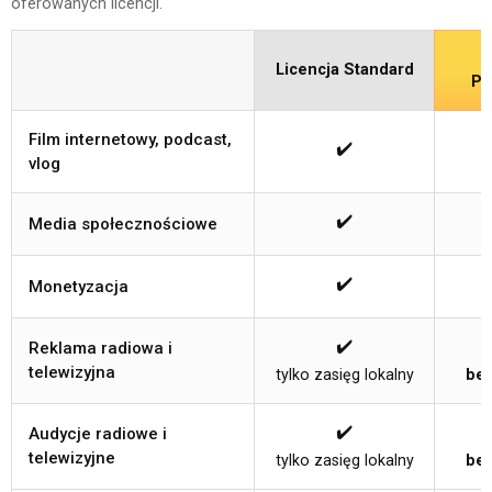
oferowanych licencji.
Licencja Standard
Pr
Film internetowy, podcast,
✔️
vlog
✔️
Media społecznościowe
✔️
Monetyzacja
✔️
Reklama radiowa i
telewizyjna
tylko zasięg lokalny
bez
✔️
Audycje radiowe i
telewizyjne
tylko zasięg lokalny
bez