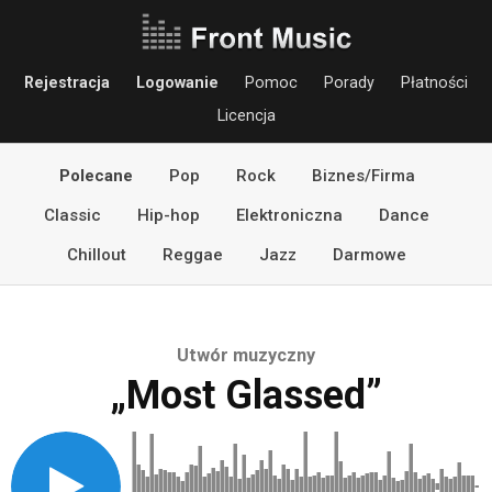
Rejestracja
Logowanie
Pomoc
Porady
Płatności
Licencja
Polecane
Pop
Rock
Biznes/Firma
Classic
Hip-hop
Elektroniczna
Dance
Chillout
Reggae
Jazz
Darmowe
Utwór muzyczny
„Most Glassed”