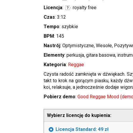
Licencja
:
royalty free
Czas
: 3:12
Tempo
: szybkie
BPM
: 145
Nastrój
: Optymistyczne, Wesołe, Pozyty
Elementy
: perkusja, gitara basowa, instrum
Kategoria
:
Reggae
Czysta radość zamknięta w dźwiękach. Szy
takt to krok na gorącym piasku, każdy dź
koi, relaksuje, a jednocześnie dodaje wigoru
Pobierz demo
:
Good Reggae Mood (demo
Wybierz licencję do kupienia:
Licencja Standard: 49 zł