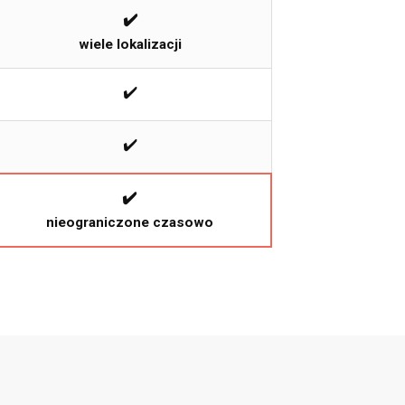
✔️
wiele lokalizacji
✔️
✔️
✔️
nieograniczone czasowo