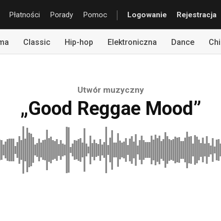
Płatności
Porady
Pomoc
Logowanie
Rejestracja
rma
Classic
Hip-hop
Elektroniczna
Dance
Chi
Utwór muzyczny
„Good Reggae Mood”