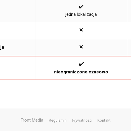
✔️
jedna lokalizacja
❌
❌
je
✔️
nieograniczone czasowo
T
Front Media ·
·
·
Regulamin
Prywatność
Kontakt