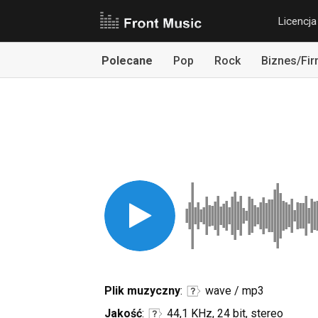
Licencja
Polecane
Pop
Rock
Biznes/Fi
Plik muzyczny
:
wave / mp3
Jakość
:
44,1 KHz, 24 bit, stereo