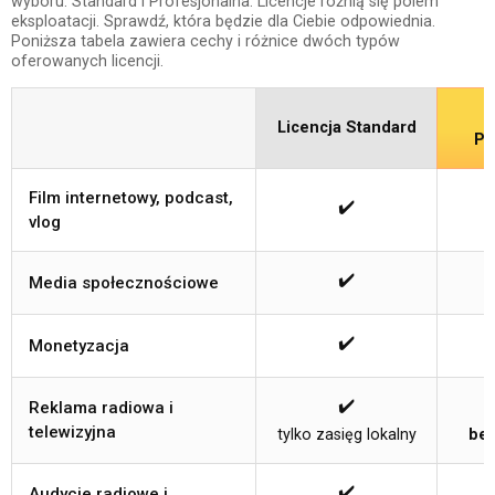
wyboru: Standard i Profesjonalna. Licencje różnią się polem
eksploatacji. Sprawdź, która będzie dla Ciebie odpowiednia.
Poniższa tabela zawiera cechy i różnice dwóch typów
oferowanych licencji.
Licencja Standard
Pr
Film internetowy, podcast,
✔️
vlog
✔️
Media społecznościowe
✔️
Monetyzacja
✔️
Reklama radiowa i
telewizyjna
tylko zasięg lokalny
bez
✔️
Audycje radiowe i