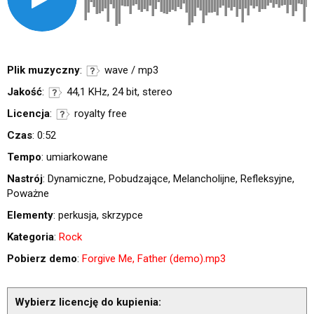
Plik muzyczny
:
wave / mp3
Jakość
:
44,1 KHz, 24 bit, stereo
Licencja
:
royalty free
Czas
: 0:52
Tempo
: umiarkowane
Nastrój
: Dynamiczne, Pobudzające, Melancholijne, Refleksyjne,
Poważne
Elementy
: perkusja, skrzypce
Kategoria
:
Rock
Pobierz demo
:
Forgive Me, Father (demo).mp3
Wybierz licencję do kupienia: