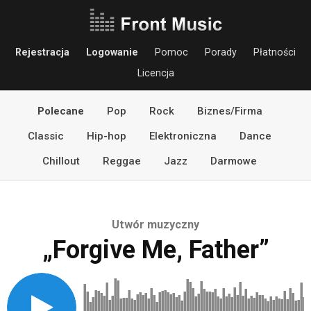
Rejestracja
Logowanie
Pomoc
Porady
Płatności
Licencja
Polecane
Pop
Rock
Biznes/Firma
Classic
Hip-hop
Elektroniczna
Dance
Chillout
Reggae
Jazz
Darmowe
Utwór muzyczny
„Forgive Me, Father”