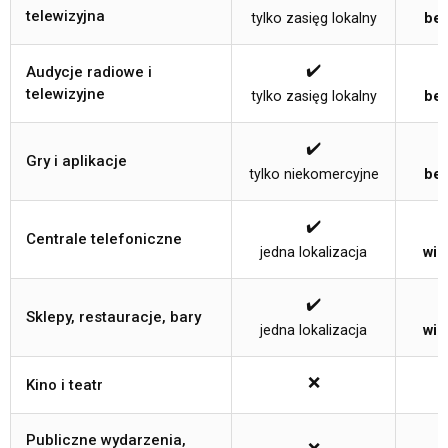
telewizyjna
tylko zasięg lokalny
bez
✔️
Audycje radiowe i
telewizyjne
tylko zasięg lokalny
bez
✔️
Gry i aplikacje
tylko niekomercyjne
bez
✔️
Centrale telefoniczne
jedna lokalizacja
wie
✔️
Sklepy, restauracje, bary
jedna lokalizacja
wie
❌
Kino i teatr
Publiczne wydarzenia,