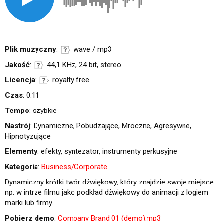
Plik muzyczny
:
wave / mp3
Jakość
:
44,1 KHz, 24 bit, stereo
Licencja
:
royalty free
Czas
: 0:11
Tempo
: szybkie
Nastrój
: Dynamiczne, Pobudzające, Mroczne, Agresywne,
Hipnotyzujące
Elementy
: efekty, syntezator, instrumenty perkusyjne
Kategoria
:
Business/Corporate
Dynamiczny krótki twór dźwiękowy, który znajdzie swoje miejsce
np. w intrze filmu jako podkład dźwiękowy do animacji z logiem
marki lub firmy.
Pobierz demo
:
Company Brand 01 (demo).mp3