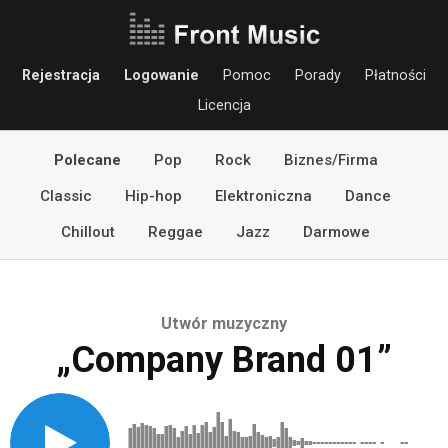
Rejestracja
Logowanie
Pomoc
Porady
Płatności
Licencja
Polecane
Pop
Rock
Biznes/Firma
Classic
Hip-hop
Elektroniczna
Dance
Chillout
Reggae
Jazz
Darmowe
Utwór muzyczny
„Company Brand 01”